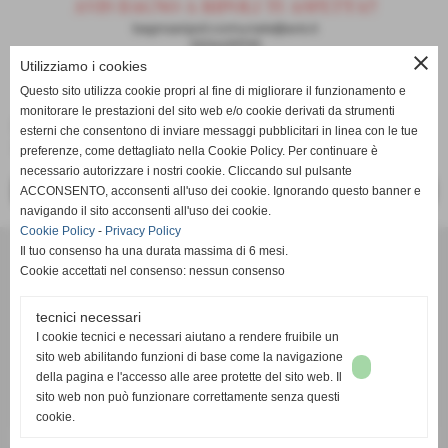
close
Utilizziamo i cookies
Questo sito utilizza cookie propri al fine di migliorare il funzionamento e
monitorare le prestazioni del sito web e/o cookie derivati da strumenti
E´ ORA DISPONIBILE IL NUOVO BANDO PER IL SERVIZIO
esterni che consentono di inviare messaggi pubblicitari in linea con le tue
CIVILE NAZIONALE!!
preferenze, come dettagliato nella Cookie Policy. Per continuare è
necessario autorizzare i nostri cookie. Cliccando sul pulsante
<< PRECEDENTE
SUCCESSIVO >>
ACCONSENTO, acconsenti all'uso dei cookie. Ignorando questo banner e
navigando il sito acconsenti all'uso dei cookie.
Cookie Policy
-
Privacy Policy
Il tuo consenso ha una durata massima di 6 mesi.
Cookie accettati nel consenso: nessun consenso
Avis Bagno a Ripoli
via roma 124 50012 Bagno a Ripoli FI
tecnici necessari
Tel 3204433725 - email: bagnoaripoli.comunale@avis.it
I cookie tecnici e necessari aiutano a rendere fruibile un
C.F. 94196550480
sito web abilitando funzioni di base come la navigazione
della pagina e l'accesso alle aree protette del sito web. Il
sito web non può funzionare correttamente senza questi
cookie.