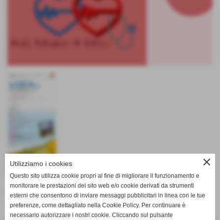
close
Utilizziamo i cookies
Questo sito utilizza cookie propri al fine di migliorare il funzionamento e
16 Giugno 2018 ore 9.00 Istituto Degli Innocenti
monitorare le prestazioni del sito web e/o cookie derivati da strumenti
Piazza della Santissima Annunziata, 12
esterni che consentono di inviare messaggi pubblicitari in linea con le tue
Firenze
preferenze, come dettagliato nella Cookie Policy. Per continuare è
necessario autorizzare i nostri cookie. Cliccando sul pulsante