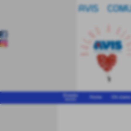
Diventa
Home
Chi siam
socio