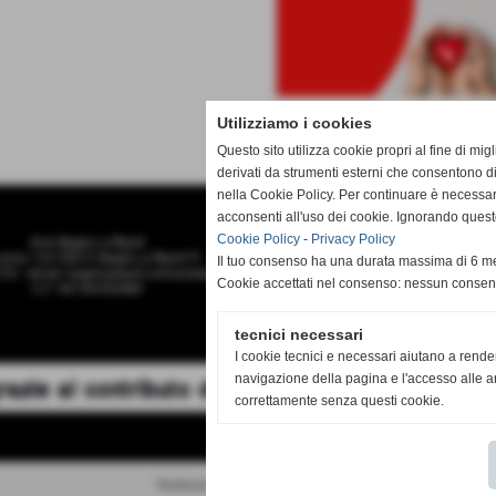
Utilizziamo i cookies
Questo sito utilizza cookie propri al fine di mi
derivati da strumenti esterni che consentono di
nella Cookie Policy. Per continuare è necessa
acconsenti all'uso dei cookie. Ignorando quest
Cookie Policy
-
Privacy Policy
Avis Bagno a Ripoli
roma 124 50012 Bagno a Ripoli FI
Il tuo consenso ha una durata massima di 6 me
25 - email: bagnoaripoli.comunale@avis.it
Cookie accettati nel consenso: nessun conse
C.F. 94196550480
tecnici necessari
I cookie tecnici e necessari aiutano a rende
navigazione della pagina e l'accesso alle ar
correttamente senza questi cookie.
Realizzazione siti web www.sitoper.it