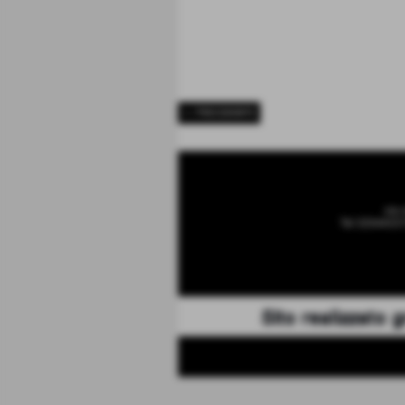
<< PRECEDENTE
via 
Tel 32044337