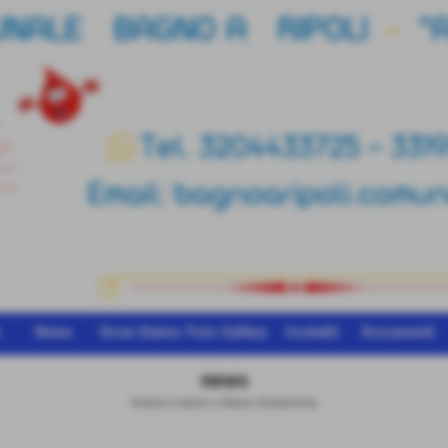
o
News
Dove Siamo
Foto Gallery
Contatti
Documenti
news
Home
>
news
>
News Generiche