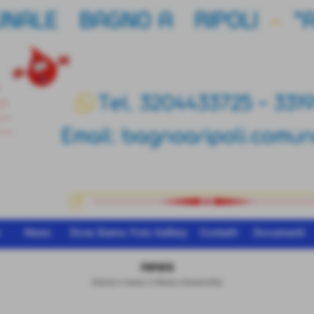
o
News
Dove Siamo
Foto Gallery
Contatti
Documenti
news
Home
>
news
>
News Generiche