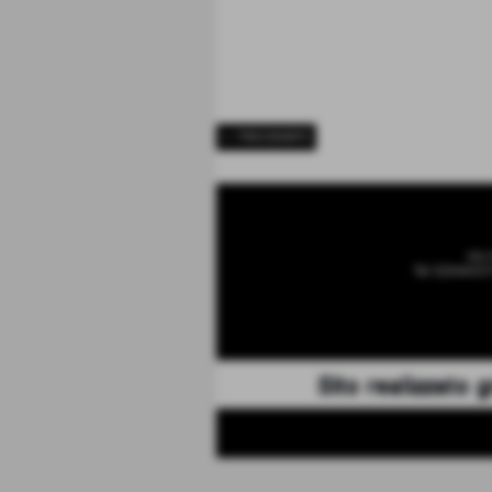
<< PRECEDENTE
via 
Tel 32044337