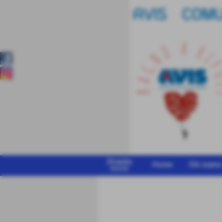
Diventa
Home
Chi siam
socio