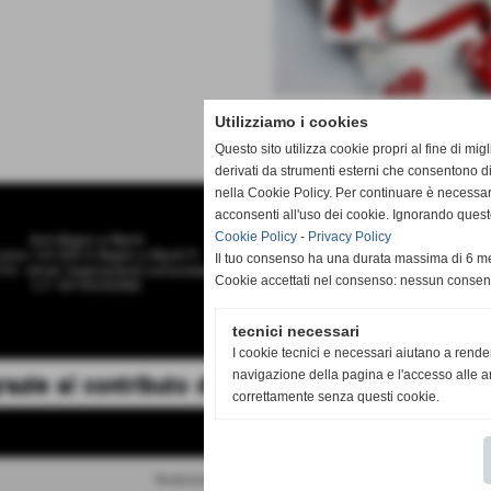
Utilizziamo i cookies
Questo sito utilizza cookie propri al fine di mi
derivati da strumenti esterni che consentono di
nella Cookie Policy. Per continuare è necessa
acconsenti all'uso dei cookie. Ignorando quest
Cookie Policy
-
Privacy Policy
Avis Bagno a Ripoli
roma 124 50012 Bagno a Ripoli FI
Il tuo consenso ha una durata massima di 6 me
25 - email: bagnoaripoli.comunale@avis.it
Cookie accettati nel consenso: nessun conse
C.F. 94196550480
tecnici necessari
I cookie tecnici e necessari aiutano a rende
navigazione della pagina e l'accesso alle ar
correttamente senza questi cookie.
Realizzazione siti web www.sitoper.it