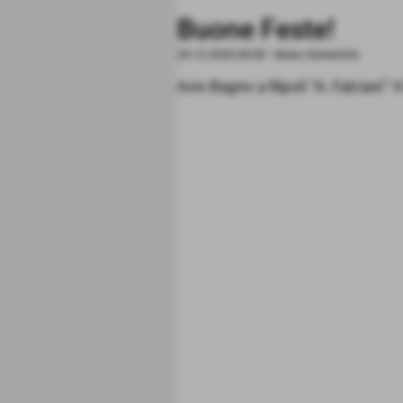
Buone Feste!
24-12-2023 06:00
-
News Generiche
Avis Bagno a Ripoli “A. Falciani” 