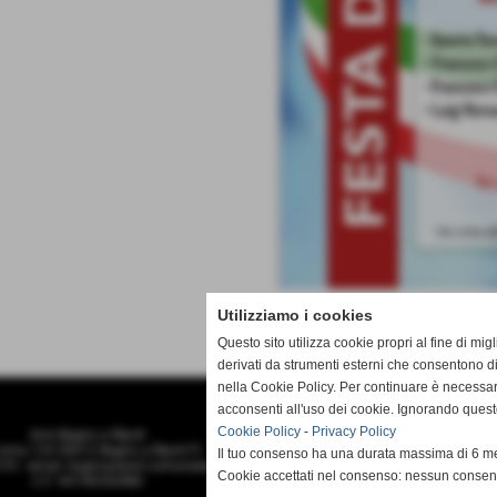
Utilizziamo i cookies
Questo sito utilizza cookie propri al fine di mi
derivati da strumenti esterni che consentono di
nella Cookie Policy. Per continuare è necessa
acconsenti all'uso dei cookie. Ignorando quest
Cookie Policy
-
Privacy Policy
Avis Bagno a Ripoli
roma 124 50012 Bagno a Ripoli FI
Il tuo consenso ha una durata massima di 6 me
25 - email: bagnoaripoli.comunale@avis.it
Cookie accettati nel consenso: nessun conse
C.F. 94196550480