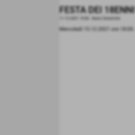
FESTA DEI 18ENNI
11-12-2021 15:36
-
News Generiche
Mercoledì 15.12.2021 ore 18:00.