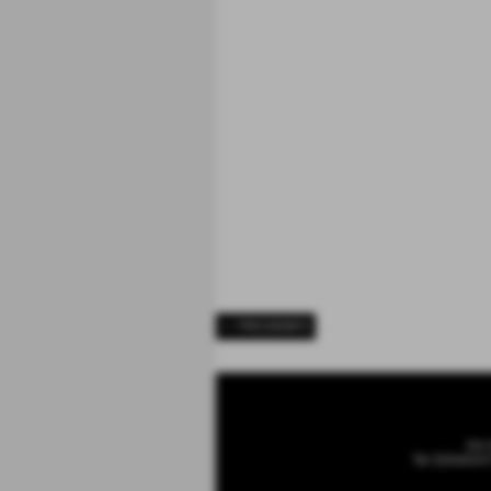
<< PRECEDENTE
via 
Tel 32044337