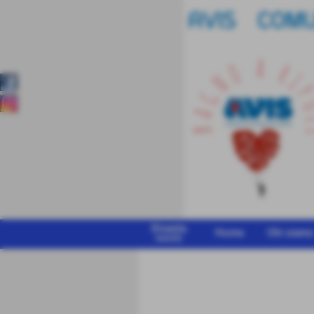
Diventa
Home
Chi siam
socio