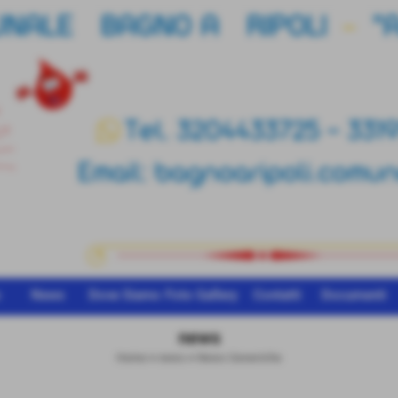
o
News
Dove Siamo
Foto Gallery
Contatti
Documenti
news
Home
>
news
>
News Generiche