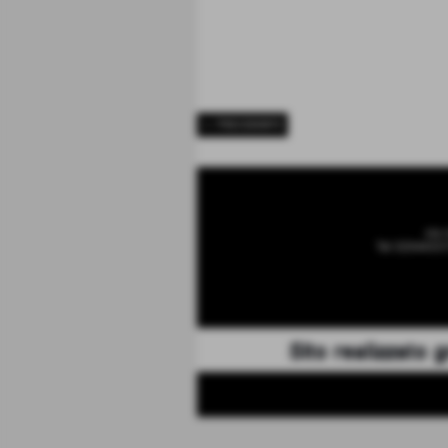
<< PRECEDENTE
via 
Tel 32044337