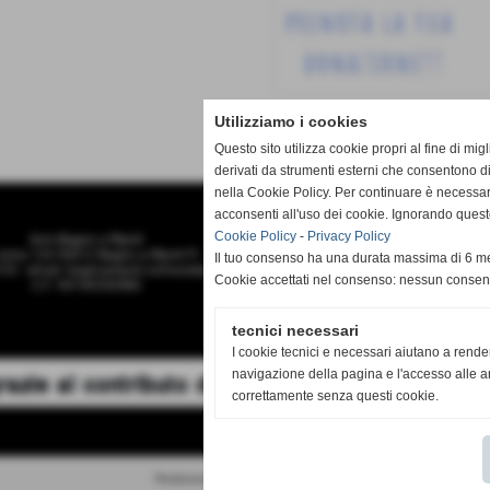
Utilizziamo i cookies
Questo sito utilizza cookie propri al fine di mi
derivati da strumenti esterni che consentono di
nella Cookie Policy. Per continuare è necessa
acconsenti all'uso dei cookie. Ignorando quest
Cookie Policy
-
Privacy Policy
Avis Bagno a Ripoli
roma 124 50012 Bagno a Ripoli FI
Il tuo consenso ha una durata massima di 6 me
25 - email: bagnoaripoli.comunale@avis.it
Cookie accettati nel consenso: nessun conse
C.F. 94196550480
tecnici necessari
I cookie tecnici e necessari aiutano a rende
navigazione della pagina e l'accesso alle ar
correttamente senza questi cookie.
Realizzazione siti web www.sitoper.it