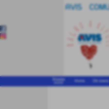
Diventa
Home
Chi siam
socio