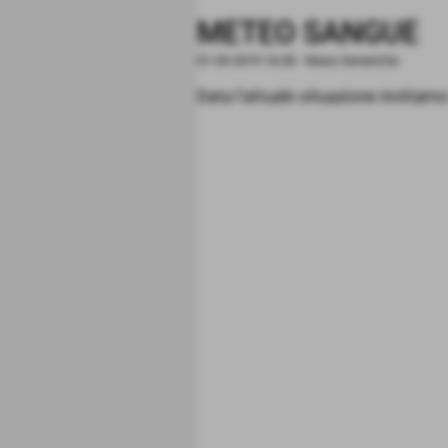
METEO SANGUE
01-05-2019 16:28
-
News Generiche
Data l'attuale situazione invitiamo