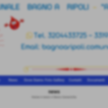
o
News
Dove Siamo
Foto Gallery
Contatti
Documenti
news
Home
>
news
>
News Generiche