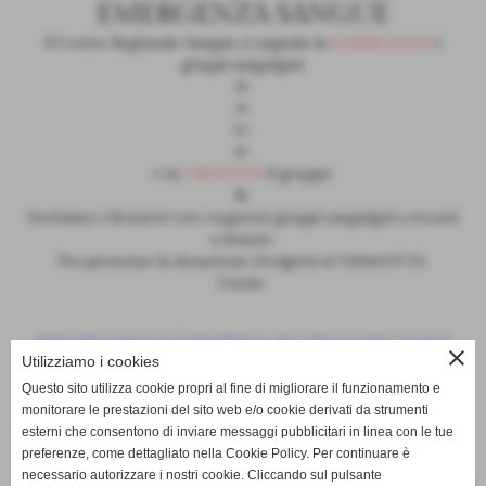
close
Utilizziamo i cookies
Questo sito utilizza cookie propri al fine di migliorare il funzionamento e
Un prolungato stato di emergenza dei gruppi sanguigni
monitorare le prestazioni del sito web e/o cookie derivati da strumenti
può portare al blocco di alcuni interventi! C'è bisogno di te,
esterni che consentono di inviare messaggi pubblicitari in linea con le tue
adesso! #donaora #emergenzasangue #maggio2019
preferenze, come dettagliato nella Cookie Policy. Per continuare è
necessario autorizzare i nostri cookie. Cliccando sul pulsante